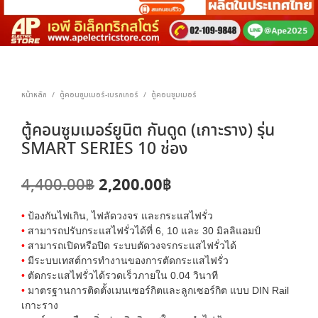
หน้าหลัก
ตู้คอนซูมเมอร์-เบรกเกอร์
ตู้คอนซูมเมอร์
/
/
ตู้คอนซูมเมอร์ยูนิต กันดูด (เกาะราง) รุ่น
SMART SERIES 10 ช่อง
Original
Current
2,200.00
฿
4,400.00
฿
price
price
•
ป้องกันไฟเกิน, ไฟลัดวงจร และกระแสไฟรั่ว
was:
is:
•
สามารถปรับกระแสไฟรั่วได้ที่ 6, 10 และ 30 มิลลิแอมป์
•
สามารถเปิดหรือปิด ระบบตัดวงจรกระแสไฟรั่วได้
4,400.00฿.
2,200.00฿.
•
มีระบบเทสต์การทำงานของการตัดกระแสไฟรั่ว
•
ตัดกระแสไฟรั่วได้รวดเร็วภายใน 0.04 วินาที
•
มาตรฐานการติดตั้งเมนเซอร์กิตและลูกเซอร์กิต แบบ DIN Rail
เกาะราง