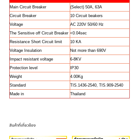
Main Circuit Breaker
(Select) 50A, 63A
Circuit Breaker
10 Circuit beakers
Voltage
AC 220V 50/60 Hz
The Sensitive off Circuit Breaker
<0.04sec
Resistance Short Circuit limit
10 KA
Voltage Insulation
Not more than 690V
Impact resistant voltage
6-8KV
Protection level
IP30
Weight
4.00Kg
Standard
TIS.1436-2540, TIS.909-2540
Made in
Thailand
สินค้าที่เกี่ยวข้อง