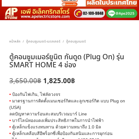
หน้าหลัก
ตู้คอนซูมเมอร์-เบรกเกอร์
ตู้คอนซูมเมอร์
/
/
ตู้คอนซูมเมอร์ยูนิต กันดูด (Plug On) รุ่น
SMART HOME 4 ช่อง
Original
Current
1,825.00
฿
3,650.00
฿
price
price
•
ป้องกันไฟเกิน, ไฟลัดวงจร
was:
is:
•
มาตรฐานการติดตั้งเมนเซอร์กิตและลูกเซอร์กิต แบบ Plug on
(USA)
3,650.00฿.
1,825.00฿.
ลดปัญหาความร้อนสะสมบริเวณบาร์ Line
•
บาร์ไลน์ทองแดงเพิ่มประสิทธิภาพในการนำไฟฟ้า
•
ตู้เหล็กแข็งแรงทนทาน ด้วยความหนาถึง 1.0 มิล
•
ตู้เหล็กเคลือบสีอีพร็อกซี่เพื่อป้องกันสนิมและการผุกร่อน