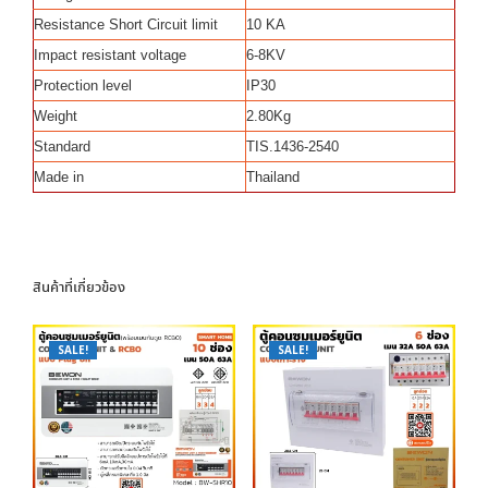
Resistance Short Circuit limit
10 KA
Impact resistant voltage
6-8KV
Protection level
IP30
Weight
2.80Kg
Standard
TIS.1436-2540
Made in
Thailand
สินค้าที่เกี่ยวข้อง
SALE!
SALE!