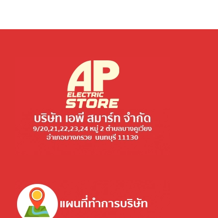
price
price
was:
is:
was:
is:
880.00฿.
440.00฿.
3,900.00฿.
1,950.00฿.