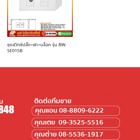
ชุดสวิทซ์ปลั๊ก+ฝา+บล็อก รุ่น BW-
SE015B