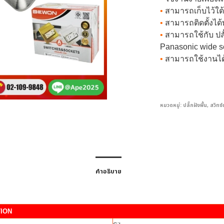
•
สามารถเก็บไว้ใต้พ
•
สามารถติดตั้งได้ท
•
สามารถใช้กับ ปลั๊
Panasonic wide se
•
สามารถใช้งานได้ท
หมวดหมู่:
ปลั๊กฝังพื้น
,
สวิทซ์
คำอธิบาย
TION