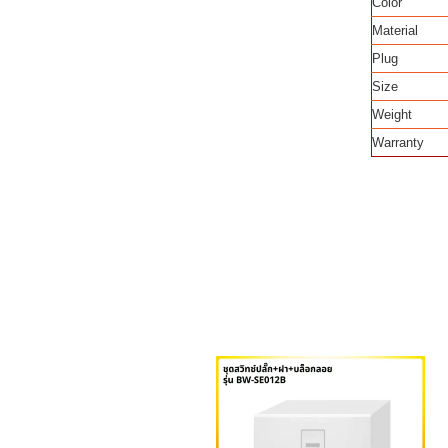
Color
Material
Plug
Size
Weight
Warranty