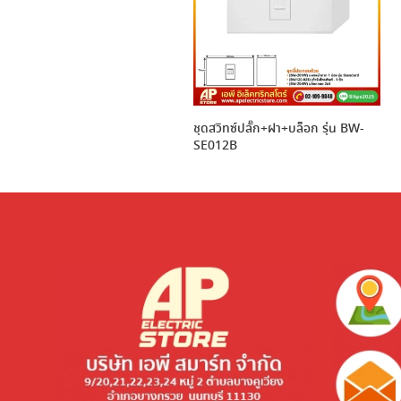
ชุดสวิทซ์ปลั๊ก+ฝา+บล็อก รุ่น BW-
SE012B