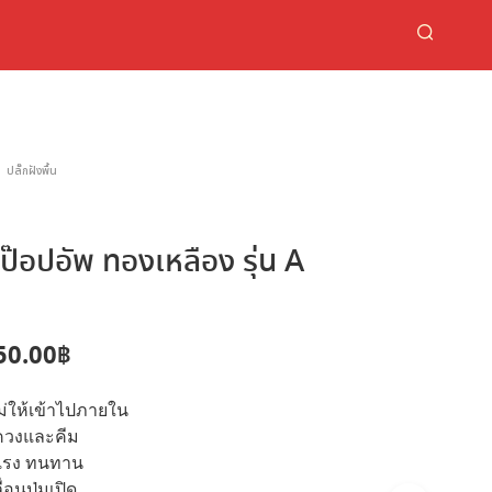
ปลั๊กฝังพื้น
น ป๊อปอัพ ทองเหลือง รุ่น A
riginal
Current
50.00
฿
rice
price
ม่ให้เข้าไปภายใน
as:
is:
ขควงและคีม
,300.00฿.
650.00฿.
งแรง ทนทาน
่อนปุ่มเปิด