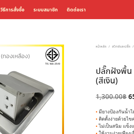
วิธีการสั่งซื้อ
ระบบสมาชิก
ติดต่อเรา
หน้าหลัก
สวิทซ์และปลั๊ก
/
/
ปลั๊กฝังพื้
(สีเงิน)
O
6
1,300.00
฿
p
•
มียางป้องกันน้ำไ
w
•
ติดตั้งง่ายด้วยไ
1
•
ไม่เป็นสนิม แข็
•
ใช้งานง่ายเพียงเลื