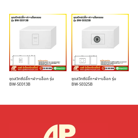
ชุดสวิทซ์ปลั๊ก+ฝา+บล็อก รุ่น
ชุดสวิทซ์ปลั๊ก+ฝา+บล็อก รุ่น
BW-SE013B
BW-SE025B