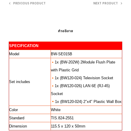
PREVIOUS PRODUCT
NEXT PRODUCT
คำอธิบาย
SPECIFICATION
Model
BW-SE015B
•
1x (BW-202W) 2Module Flush Plate
with Plastic Grid
•
1x (BW120-024) Television Socket
Set includes
•
1x (BW120-026) LAN 6E (RJ-45)
Socket
•
1x (BW120-024) 2″x4″ Plastic Wall Box
Color
White
Standard
TIS.824-2551
Dimension
115.5 x 120 x 50mm