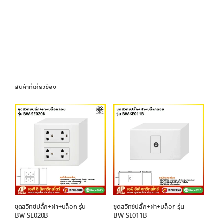
สินค้าที่เกี่ยวข้อง
ชุดสวิทซ์ปลั๊ก+ฝา+บล็อก รุ่น
ชุดสวิทซ์ปลั๊ก+ฝา+บล็อก รุ่น
BW-SE020B
BW-SE011B