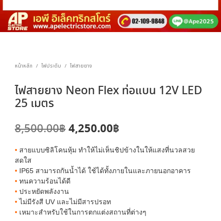
หน้าหลัก
ไฟประดับ
ไฟสายยาง
/
/
ไฟสายยาง Neon Flex ท่อแบน 12V LED
25 เมตร
Original
Current
4,250.00
฿
8,500.00
฿
price
price
•
สายแบบซิลิโคนหุ้ม ทำให้ไม่เห็นชิปข้างในให้แสงที่นวลสวย
was:
is:
สดใส
•
IP65 สามารถกันน้ำได้ ใช้ได้ทั้งภายในและภายนอกอาคาร
8,500.00฿.
4,250.00฿.
•
ทนความร้อนได้ดี
•
ประหยัดพลังงาน
•
ไม่มีรังสี UV และไม่มีสารปรอท
•
เหมาะสำหรับใช้ในการตกแต่งสถานที่ต่างๆ