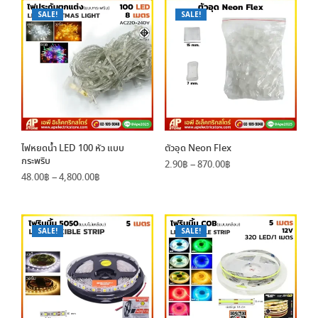
SALE!
SALE!
ไฟหยดน้ำ LED 100 หัว แบบ
ตัวอุด Neon Flex
กระพริบ
Price
2.90
฿
–
870.00
฿
Price
48.00
฿
–
4,800.00
฿
range:
range:
2.90฿
48.00฿
through
through
870.00฿
4,800.00฿
SALE!
SALE!