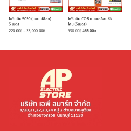
ไฟริบบิ้น 5050 (แบบเปลือย)
ไฟริบบิ้น COB แบบเคลือบซิลิ
5 เมตร
โคน (5เมตร)
Price
Original
Current
220.00
฿
–
33,000.00
฿
930.00
฿
465.00
฿
range:
price
price
220.00฿
was:
is:
through
930.00฿.
465.00฿.
33,000.00฿