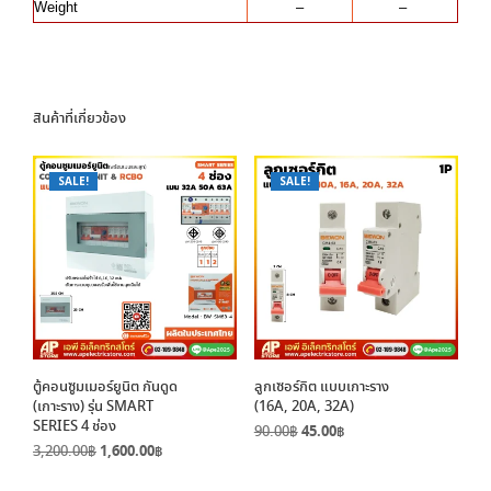
Weight
–
–
สินค้าที่เกี่ยวข้อง
SALE!
SALE!
ตู้คอนซูมเมอร์ยูนิต กันดูด
ลูกเซอร์กิต แบบเกาะราง
(เกาะราง) รุ่น SMART
(16A, 20A, 32A)
SERIES 4 ช่อง
Original
Current
90.00
฿
45.00
฿
Original
Current
3,200.00
฿
1,600.00
฿
price
price
price
price
was:
is: