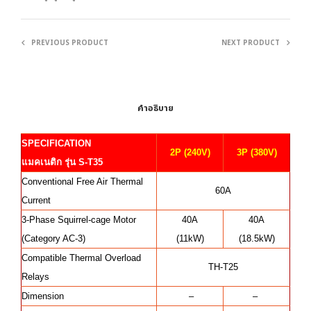
PREVIOUS PRODUCT
NEXT PRODUCT
คำอธิบาย
SPECIFICATION
2P (240V)
3P (380V)
แมคเนติก รุ่น S-T35
Conventional Free Air Thermal
60A
Current
3-Phase Squirrel-cage Motor
40A
40A
(Category AC-3)
(11kW)
(18.5kW)
Compatible Thermal Overload
TH-T25
Relays
Dimension
–
–