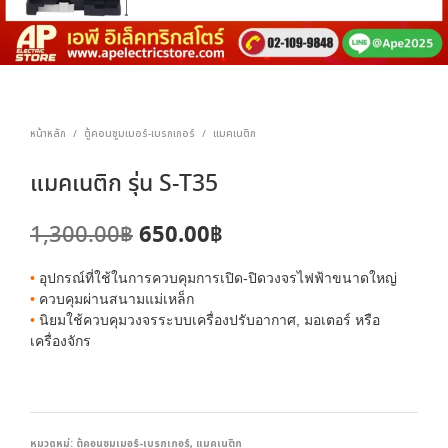
หน้าหลัก
ตู้คอนซูมเมอร์-เบรกเกอร์
แมคเนติก
/
/
แมคเนติก รุ่น S-T35
Original
Current
650.00
฿
1,300.00
฿
price
price
•
อุปกรณ์ที่ใช้ในการควบคุมการเปิด-ปิดวงจรไฟฟ้าขนาดใหญ่
was:
is:
•
ควบคุมผ่านสนามแม่เหล็ก
•
นิยมใช้ควบคุมวงจรระบบเครื่องปรับอากาศ, มอเตอร์ หรือ
1,300.00฿.
650.00฿.
เครื่องจักร
หมวดหมู่:
ตู้คอนซูมเมอร์-เบรกเกอร์
,
แมคเนติก