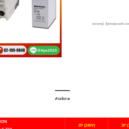
หมวดหมู่:
ตู้คอนซูมเมอร์-เบ
คำอธิบาย
TION
2P (240V)
3P (