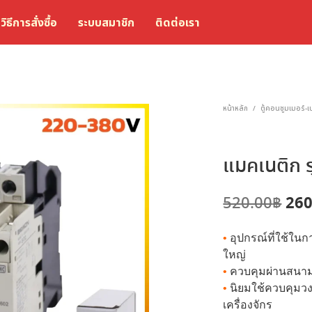
วิธีการสั่งซื้อ
ระบบสมาชิก
ติดต่อเรา
หน้าหลัก
ตู้คอนซูมเมอร์-
/
แมคเนติก ร
Ori
260
520.00
฿
pri
•
อุปกรณ์ที่ใช้ใน
was
ใหญ่
520
•
ควบคุมผ่านสนาม
•
นิยมใช้ควบคุมวง
เครื่องจักร