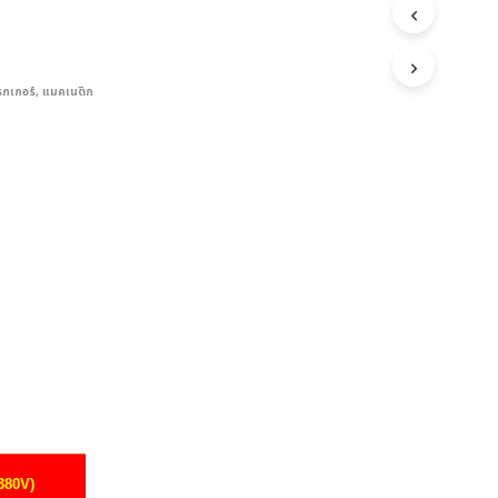
รกเกอร์
,
แมคเนติก
380V)