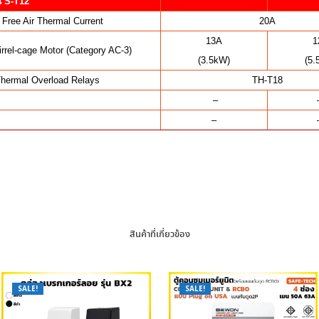
น S-T12
 Free Air Thermal Current
20A
13A
1
rrel-cage Motor (Category AC-3)
(3.5kW)
(5.
Thermal Overload Relays
TH-T18
–
–
สินค้าที่เกี่ยวข้อง
SALE!
SALE!