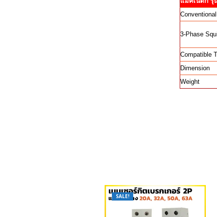
แมคเนติก รุ่
Conventional
3-Phase Squi
Compatible 
Dimension
Weight
SALE!