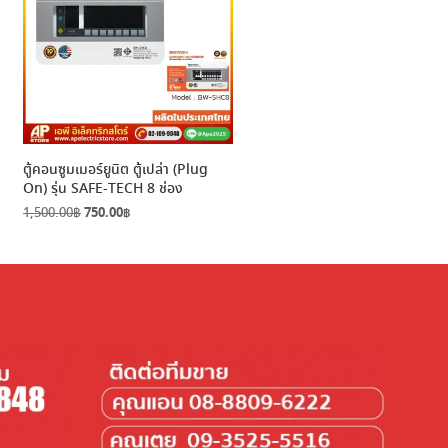
ตู้คอนซูมเมอร์ยูนิต ตู้เปล่า (Plug
On) รุ่น SAFE-TECH 8 ช่อง
Original
Current
1,500.00
฿
750.00
฿
price
price
was:
is:
1,500.00฿.
750.00฿.