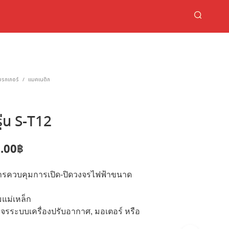
เบรกเกอร์
แมคเนติก
/
ุ่น S-T12
ginal
Current
.00
฿
ce
price
การควบคุมการเปิด-ปิดวงจรไฟฟ้าขนาด
:
is:
.00฿.
260.00฿.
แม่เหล็ก
จรระบบเครื่องปรับอากาศ, มอเตอร์ หรือ