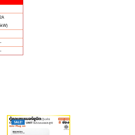
2A
5kW)
–
–
SALE!