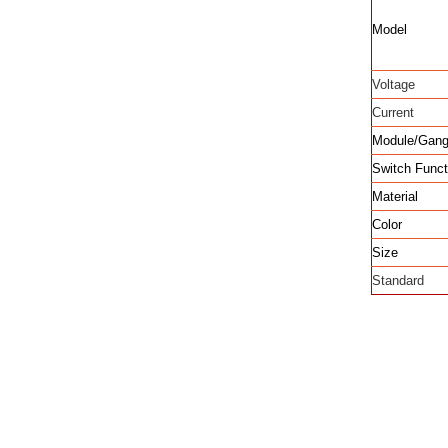
Model
Voltage
Current
Module/Gan
Switch Funct
Material
Color
Size
Standard