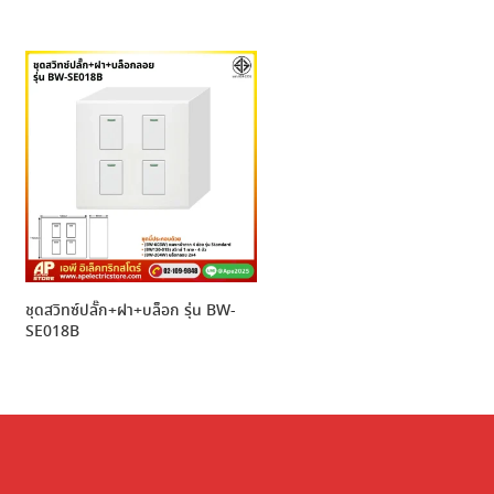
ชุดสวิทซ์ปลั๊ก+ฝา+บล็อก รุ่น BW-
SE018B