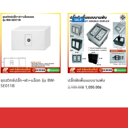
SALE!
ชุดสวิทซ์ปลั๊ก+ฝา+บล็อก รุ่น BW-
ปลั๊กฝังพื้นแบบบานพับ
SE011B
Original
Current
2,100.00
฿
1,050.00
฿
price
price
was:
is:
2,100.00฿.
1,050.00฿.