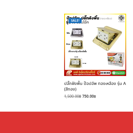
SALE!
ปลั๊กฝังพื้น ป๊อปอัพ ทองเหลือง รุ่น A
(สีทอง)
Original
Current
1,500.00
฿
750.00
฿
price
price
was:
is:
1,500.00฿.
750.00฿.