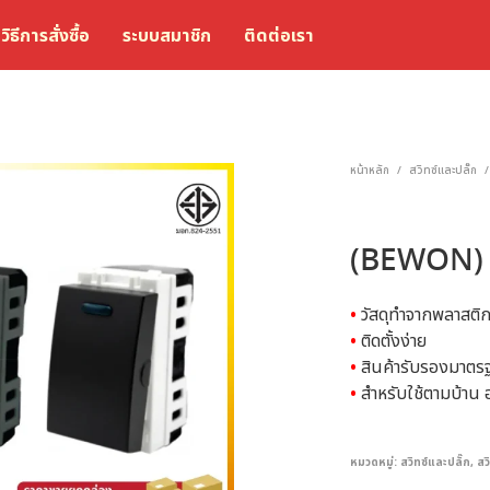
วิธีการสั่งซื้อ
ระบบสมาชิก
ติดต่อเรา
หน้าหลัก
สวิทซ์และปลั๊ก
/
/
(BEWON) สว
•
วัสดุทำจากพลาสติก
•
ติดตั้งง่าย
•
สินค้ารับรองมาต
•
สำหรับใช้ตามบ้าน อ
หมวดหมู่:
สวิทซ์และปลั๊ก
,
สว