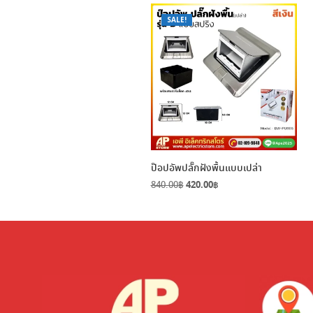
SALE!
ป๊อปอัพปลั๊กฝังพื้นแบบเปล่า
Original
Current
840.00
฿
420.00
฿
price
price
was:
is:
840.00฿.
420.00฿.