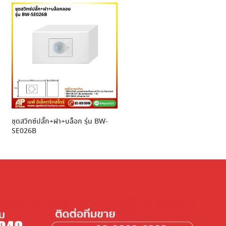
ชุดสวิทซ์ปลั๊ก+ฝา+บล็อก รุ่น BW-
SE026B