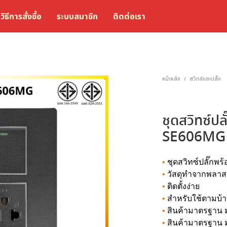
วิธีการสั่งซื้อ
ระบบสมาชิก
ติดต่อเรา
หน้าหลัก
สวิทซ์และปลั๊ก
/
ชุดสวิทซ์ปล
SE606MG
•
ชุดสวิทซ์ปลั๊กพ
•
วัสดุทำจากพลาส
•
ติดตั้งง่าย
•
สำหรับใช้ตามบ้า
•
สินค้ามาตรฐาน ม
•
สินค้ามาตรฐาน ม