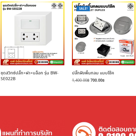
SALE!
ชุดสวิทซ์ปลั๊ก+ฝา+บล็อก รุ่น BW-
ปลั๊กฝังพื้นกลม แบบโช๊ค
SE022B
Original
Current
1,400.00
฿
700.00
฿
price
price
was:
is:
1,400.00฿.
700.00฿.