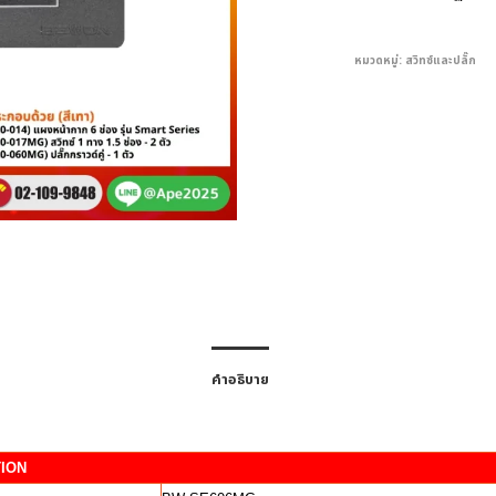
หมวดหมู่:
สวิทซ์และปลั๊ก
คำอธิบาย
TION