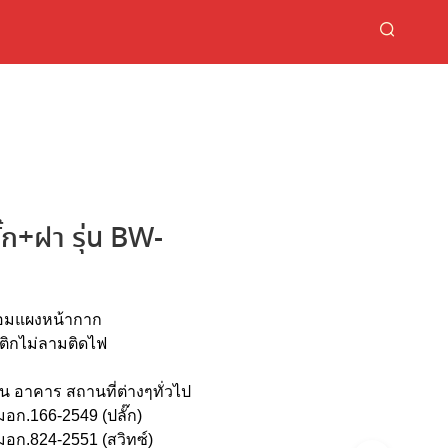
ั๊ก+ฝา รุ่น BW-
ร้อมแผงหน้ากาก
ติกไม่ลามติดไฟ
น อาคาร สถานที่ต่างๆทั่วไป
อก.166-2549 (ปลั๊ก)
อก.824-2551 (สวิทซ์)