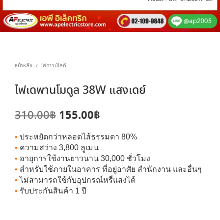
หน้าหลัก
ไฟดาวน์ไลท์
/
ไฟเดพานโมดูล 38W แสงเดย์
Original
Current
155.00
฿
310.00
฿
price
price
•
ประหยัดกว่าหลอดไส้ธรรมดา 80%
was:
is:
•
ความสว่าง 3,800 ลูเมน
•
อายุการใช้งานยาวนาน 30,000 ชั่วโมง
310.00฿.
155.00฿.
•
สำหรับใช้ภายในอาคาร ที่อยู่อาศัย สำนักงาน และอื่นๆ
•
ไม่สามารถใช้กับอุปกรณ์หรี่แสงได้
•
รับประกันสินค้า 1 ปี