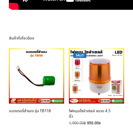
สินค้าที่เกี่ยวข้อง
SALE!
แบตเตอรี่สำรอง รุ่น TB118
ไฟหมุนโซล่าเซลล์ ขนาด 4.5
นิ้ว
Original
Current
1,900.00
฿
950.00
฿
price
price