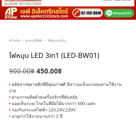
หน้าหลัก
อุปกรณ์ไฟฟ้า
ไฟหมุนฉุกเฉิน
/
/
ไฟหมุน LED 3in1 (LED-BW01)
Original
Current
450.00
฿
900.00
฿
price
price
•
ผลิตจากพลาสติกที่มีคุณภาพดี มีความแข็งแรงทนทานใช้งาน
was:
is:
ง่าย
•
ผ่านการผลิตด้วยเครื่่องจักรที่ทันสมัย
900.00฿.
450.00฿.
•
มองเห็นระยะไกลในที่มืดได้มากกว่า 500 เมตร
•
รองรับกระแสไฟฟ้า 12V,24V,220V
•
อายุการใช้งานนานกว่า 2 ปี