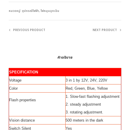
หมวดหมู่:
อุปกรณ์ไฟฟ้า
,
ไฟหมุนฉุกเฉิน
PREVIOUS PRODUCT
NEXT PRODUCT
คำอธิบาย
SPECIFICATION
Voltage
3 in 1 by 12V, 24V, 220V
Color
Red, Green, Blue, Yellow
1. Slow-fast flashing adjustment
Flash properties
2. steady adjustment
3. rotating adjustment.
Vision distance
500 meters in the dark
Switch Silent
Yes