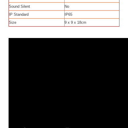
Sound Silent
No
IP Standard
IP65
Size
9 x 9 x 18cm