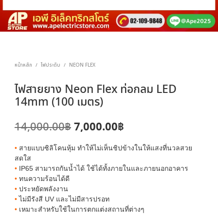
หน้าหลัก
ไฟประดับ
NEON FLEX
/
/
ไฟสายยาง Neon Flex ท่อกลม LED
14mm (100 เมตร)
Original
Current
7,000.00
฿
14,000.00
฿
price
price
•
สายแบบซิลิโคนหุ้ม ทำให้ไม่เห็นชิปข้างในให้แสงที่นวลสวย
was:
is:
สดใส
•
IP65 สามารถกันน้ำได้ ใช้ได้ทั้งภายในและภายนอกอาคาร
14,000.00฿.
7,000.00฿.
•
ทนความร้อนได้ดี
•
ประหยัดพลังงาน
•
ไม่มีรังสี UV และไม่มีสารปรอท
•
เหมาะสำหรับใช้ในการตกแต่งสถานที่ต่างๆ