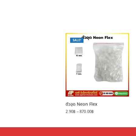
SALE!
ตัวอุด Neon Flex
Price
2.90
฿
–
870.00
฿
range:
2.90฿
through
870.00฿