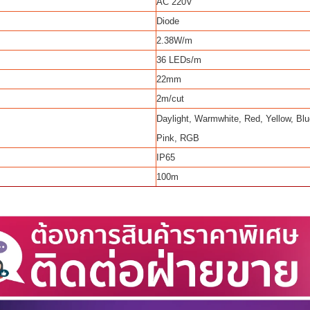
AC 220V
Diode
2.38W/m
36 LEDs/m
22mm
2m/cut
Daylight, Warmwhite, Red, Yellow, Blu
Pink, RGB
IP65
100m