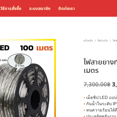
วิธีการสั่งซื้อ
ระบบสมาชิก
ติดต่อเรา
หน้าหลัก
ไฟประดับ
ไฟ
/
/
ไฟสายยาง
เมตร
O
3
7,300.00
฿
p
•
เม็ดชิป LED แบ
w
•
กันน้ำในระดับ I
7
•
ทนความร้อนได้ด
•
ประหยัดพลังงาน