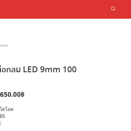
สายยาง
ท่อกลม LED 9mm 100
riginal
Current
,650.00
฿
rice
price
บไดโอด
as:
is:
P65
,300.00฿.
3,650.00฿.
ี