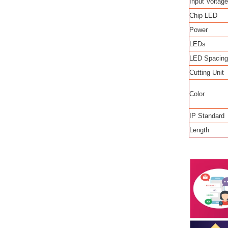
Input Voltage
Chip LED
Power
LEDs
LED Spacing
Cutting Unit
Color
IP Standard
Length