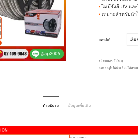
•
ไม่มีรังสี UV แล
•
เหมาะสำหรับนำไ
แสงไฟ
รหัสสินค้า:
ไม่ระบุ
หมวดหมู่:
ไฟประดับ
,
ไฟสายย
คำอธิบาย
ข้อมูลเพิ่มเติม
TION