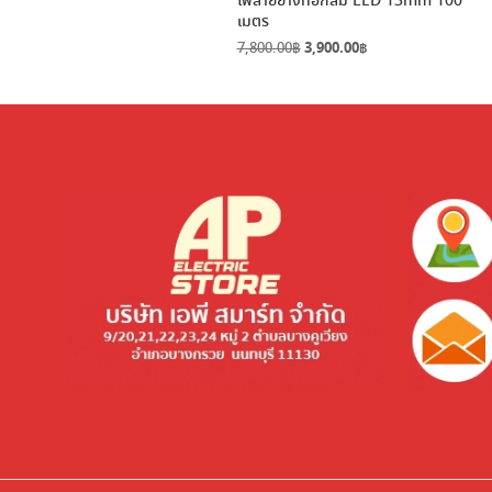
ไฟสายยางท่อกลม LED 13mm 100
เมตร
Original
Current
7,800.00
฿
3,900.00
฿
price
price
was:
is:
7,800.00฿.
3,900.00฿.