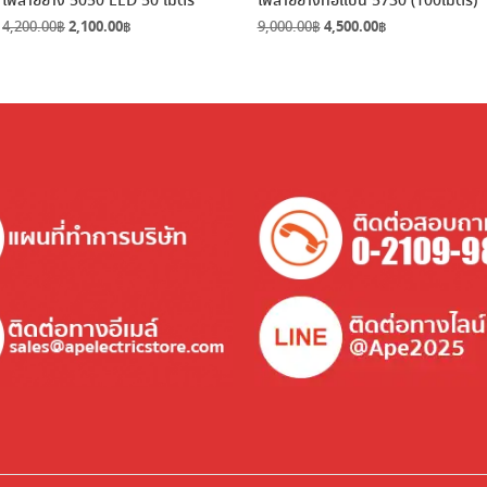
ไฟสายยาง 5050 LED 50 เมตร
ไฟสายยางท่อแบน 5730 (100เมตร)
Original
Current
Original
Current
4,200.00
฿
2,100.00
฿
9,000.00
฿
4,500.00
฿
price
price
price
price
was:
is:
was:
is:
4,200.00฿.
2,100.00฿.
9,000.00฿.
4,500.00฿.