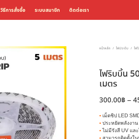
วิธีการสั่งซื้อ
ระบบสมาชิก
ติดต่อเรา
หน้าหลัก
ไฟประดับ
ไฟร
/
/
ไฟริบบิ้น 
เมตร
300.00
฿
–
4
•
เม็ดชิป LED SMD
•
ประหยัดพลังงาน
•
ไม่มีรังสี UV แล
•
สามารถติดตั้งในพ