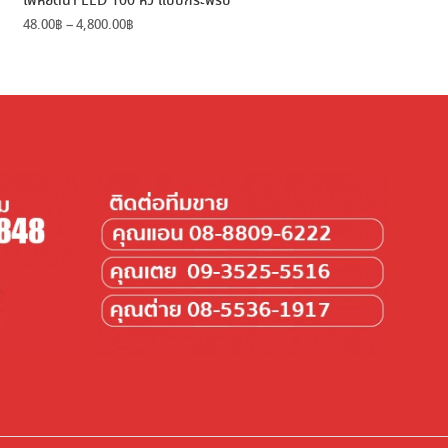
ไฟหยดน้ำ LED 100 หัว แบบกระพริบ
Price
48.00
฿
–
4,800.00
฿
range:
48.00฿
through
4,800.00฿