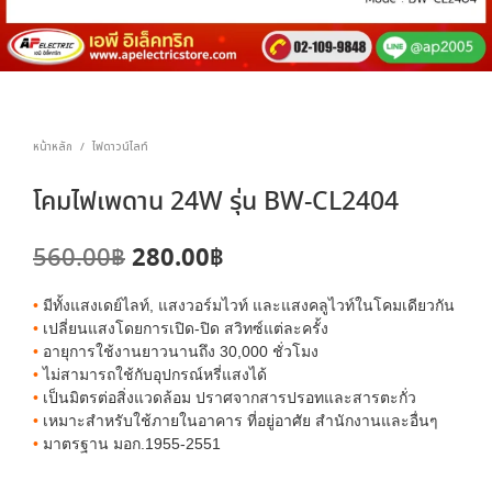
หน้าหลัก
ไฟดาวน์ไลท์
/
โคมไฟเพดาน 24W รุ่น BW-CL2404
Original
Current
280.00
฿
560.00
฿
price
price
•
มีทั้งแสงเดย์ไลท์, แสงวอร์มไวท์ และแสงคลูไวท์ในโคมเดียวกัน
was:
is:
•
เปลี่ยนแสงโดยการเปิด-ปิด สวิทซ์แต่ละครั้ง
•
อายุการใช้งานยาวนานถึง 30,000 ชั่วโมง
560.00฿.
280.00฿.
•
ไม่สามารถใช้กับอุปกรณ์หรี่แสงได้
•
เป็นมิตรต่อสิ่งแวดล้อม ปราศจากสารปรอทและสารตะกั่ว
•
เหมาะสำหรับใช้ภายในอาคาร ที่อยู่อาศัย สำนักงานและอื่นๆ
•
มาตรฐาน มอก.1955-2551