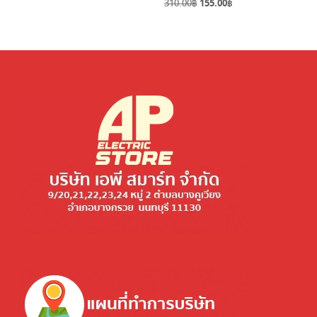
Original
Current
price
price
310.00
฿
155.00
฿
price
price
was:
is:
was:
is:
320.00฿.
160.00฿.
310.00฿.
155.00฿.