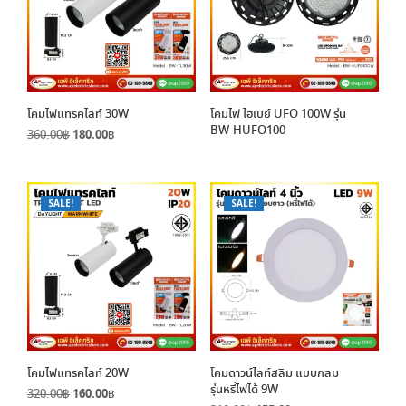
โคมไฟแทรคไลท์ 30W
โคมไฟ ไฮเบย์ UFO 100W รุ่น
BW-HUFO100
Original
Current
360.00
฿
180.00
฿
price
price
was:
is:
360.00฿.
180.00฿.
SALE!
SALE!
โคมไฟแทรคไลท์ 20W
โคมดาวน์ไลท์สลิม แบบกลม
รุ่นหรี่ไฟได้ 9W
Original
Current
320.00
฿
160.00
฿