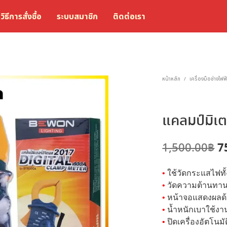
วิธีการสั่งซื้อ
ระบบสมาชิก
ติดต่อเรา
หน้าหลัก
เครื่องมือช่างไฟฟ
/
แคลมป์มิเ
O
7
1,500.00
฿
p
•
ใช้วัดกระแสไฟท
w
•
วัดความต้านทาน
1
•
หน้าจอแสดงผลด้ว
•
น้ำหนักเบาใช้งา
•
ปิดเครื่องอัตโนมัต