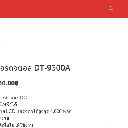
้า
ตอร์ดิจิตอล DT-9300A
riginal
Current
50.00
฿
rice
price
ั้ง AC และ DC
as:
is:
ไฟฟ้าได้
,500.00฿.
750.00฿.
ย LCD แสดงค่าได้สูงสุด 4,000 หลัก
นง่าย
ิเมื่อไม่ได้ใช้งาน