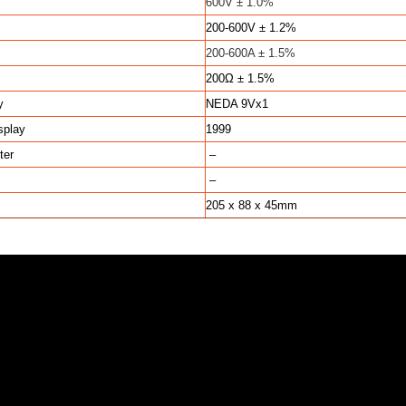
600V ± 1.0%
200-600V ± 1.2%
200-600A ± 1.5%
200Ω ± 1.5%
y
NEDA 9Vx1
splay
1999
ter
–
–
205 x 88 x 45mm