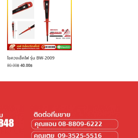
ไขควงเช็คไฟ รุ่น BW-2009
Original
Current
80.00
฿
40.00
฿
price
price
was:
is:
80.00฿.
40.00฿.