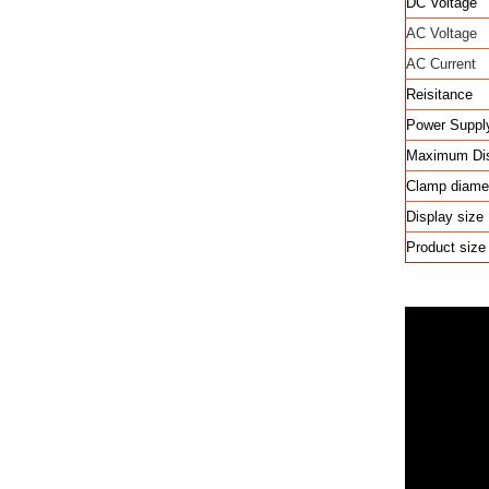
DC Voltage
AC Voltage
AC Current
Reisitance
Power Suppl
Maximum Di
Clamp diame
Display size
Product size