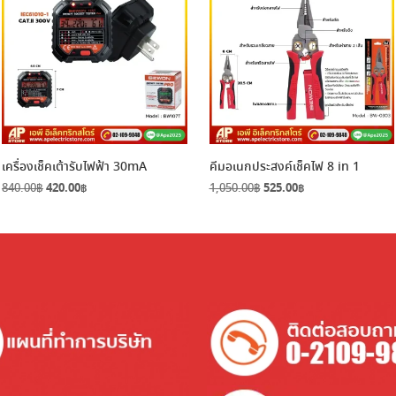
เครื่องเช็คเต้ารับไฟฟ้า 30mA
คีมอเนกประสงค์เช็คไฟ 8 in 1
Original
Current
Original
Current
840.00
฿
420.00
฿
1,050.00
฿
525.00
฿
price
price
price
price
was:
is:
was:
is:
840.00฿.
420.00฿.
1,050.00฿.
525.00฿.