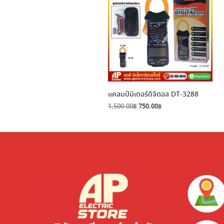
แคลมป์มิเตอร์ดิจิตอล DT-3288
Original
Current
1,500.00
฿
750.00
฿
price
price
was:
is:
1,500.00฿.
750.00฿.