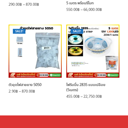
5 เมตร พร้อมรีโมท
Price
290.00
฿
–
870.00
฿
Price
range:
550.00
฿
–
66,000.00
฿
range:
290.00฿
550.00฿
through
through
870.00฿
66,000.00฿
SALE!
SALE!
ตัวอุดไฟสายยาง 5050
ไฟริบบิ้น 2835 แบบเปลือย
(5เมตร)
Price
2.90
฿
–
870.00
฿
Price
range:
455.00
฿
–
22,750.00
฿
range:
2.90฿
455.00฿
through
through
870.00฿
22,750.00฿