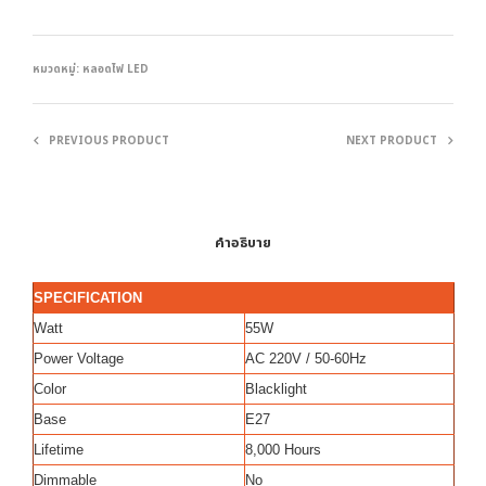
หมวดหมู่:
หลอดไฟ LED
PREVIOUS PRODUCT
NEXT PRODUCT
คำอธิบาย
SPECIFICATION
Watt
55W
Power Voltage
AC 220V / 50-60Hz
Color
Blacklight
Base
E27
Lifetime
8,000 Hours
Dimmable
No