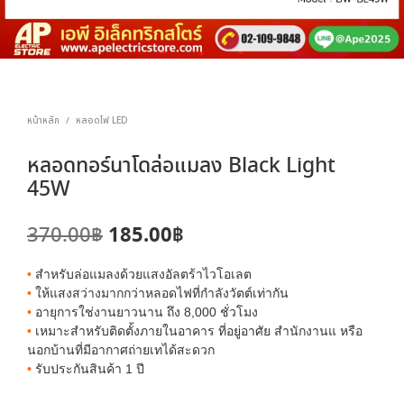
หน้าหลัก
หลอดไฟ LED
/
หลอดทอร์นาโดล่อแมลง Black Light
45W
Original
Current
185.00
฿
370.00
฿
price
price
•
สำหรับล่อแมลงด้วยแสงอัลตร้าไวโอเลต
was:
is:
•
ให้แสงสว่างมากกว่าหลอดไฟที่กำลังวัตต์เท่ากัน
•
อายุการใช่งานยาวนาน ถึง 8,000 ชั่วโมง
370.00฿.
185.00฿.
•
เหมาะสำหรับติดตั้งภายในอาคาร ที่อยู่อาศัย สำนักงานแ หรือ
นอกบ้านที่มีอากาศถ่ายเทได้สะดวก
•
รับประกันสินค้า 1 ปี