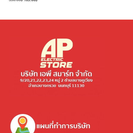
330.00
฿
165.00
฿
price
price
price
price
was:
is:
was:
is:
290.00฿.
145.00฿.
330.00฿.
165.00฿.