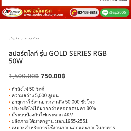
หน้าหลัก
สปอร์ตไลท์
/
สปอร์ตไลท์ รุ่น GOLD SERIES RGB
50W
Original
Current
750.00
฿
1,500.00
฿
price
price
•
กำลังไฟ 50 วัตต์
was:
is:
•
ความสว่าง 5,000 ลูเมน
•
อายุการใช้งานยาวนานถึง 50,000 ชั่วโมง
1,500.00฿.
750.00฿.
•
ประหยัดไฟได้มากกว่าหลอดธรรมดา 80%
•
มีระบบป้องกันไฟกระชาก 4KV
•
ผลิตภายใต้มาตรฐาน มอก.1955-2551
•
เหมาะสำหรับการใช้งานภายนอกและภายในอาคาร