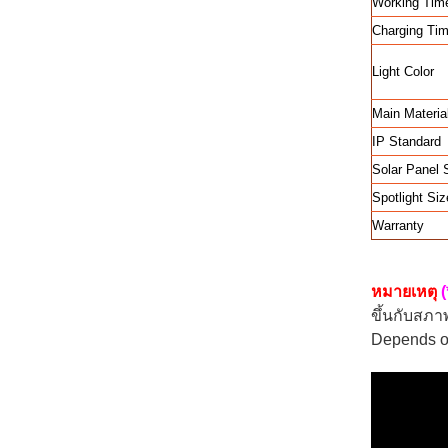
Working Ti
Charging Ti
Light Color
Main Materia
IP Standard
Solar Panel 
Spotlight Siz
Warranty
หมายเหตุ
(
ขึ้นกับสภ
Depends on