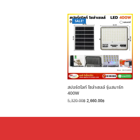
SALE!
สปอร์ตไลท์ โซล่าเซลล์ รุ่นสมาร์ท
400W
Original
Current
5,320.00
฿
2,660.00
฿
price
price
was:
is:
5,320.00฿.
2,660.00฿.