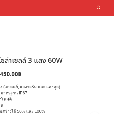
โซล่าเซลล์ 3 แสง 60W
riginal
Current
,450.00
฿
rice
price
สง (แสงเดย์, แสงวอร์ม และ แสงคูล)
as:
is:
ตามมาตรฐาน IP67
,900.00฿.
1,450.00฿.
ตโนมัติ
ืน
สว่างได้ 50% และ 100%