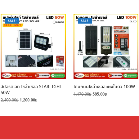
SALE!
SALE!
สปอร์ตไลท์ โซล่าเซลล์ STARLIGHT
โคมถนนโซล่าเซลล์แผงในตัว 100W
50W
Original
Current
1,170.00
฿
585.00
฿
Original
Current
price
price
2,400.00
฿
1,200.00
฿
price
price
was:
is:
was:
is:
1,170.00฿.
585.00฿.
2,400.00฿.
1,200.00฿.