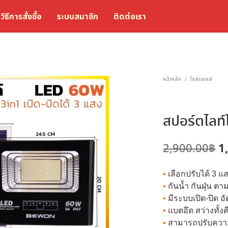
วิธีการสั่งซื้อ
ระบบสมาชิก
ติดต่อเรา
หน้าหลัก
โซล่าเซลล์
/
สปอร์ตไลท์
O
1
2,900.00
฿
p
•
เลือกปรับได้ 3 แ
w
•
กันน้ำ กันฝุ่น 
2
•
มีระบบเปิด-ปิด อั
•
แบตอึด สว่างทั้งค
•
สามารถปรับความ