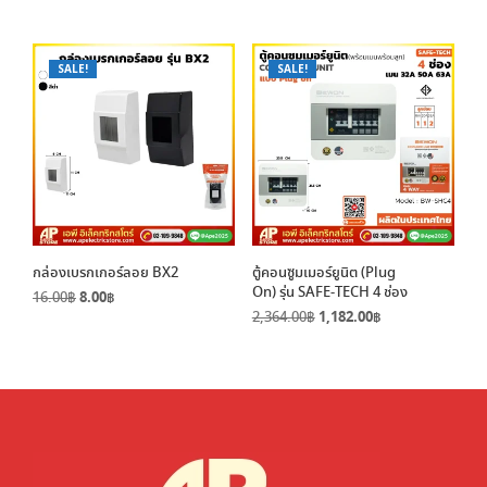
price
price
price
price
was:
is:
was:
is:
4,000.00฿.
2,000.00฿.
3,500.00฿.
1,750.00฿.
SALE!
SALE!
กล่องเบรกเกอร์ลอย BX2
ตู้คอนซูมเมอร์ยูนิต (Plug
On) รุ่น SAFE-TECH 4 ช่อง
Original
Current
16.00
฿
8.00
฿
Original
Current
price
price
2,364.00
฿
1,182.00
฿
price
price
was:
is:
was:
is:
16.00฿.
8.00฿.
2,364.00฿.
1,182.00฿.