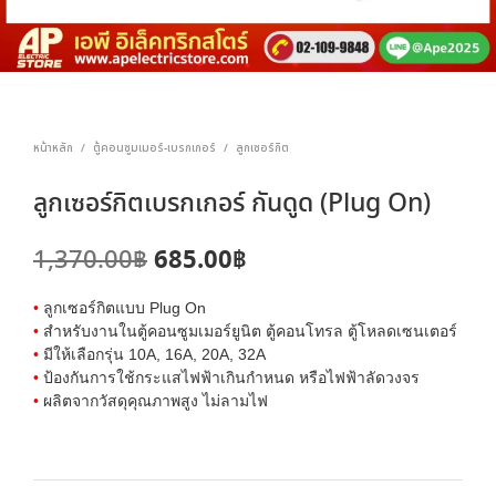
หน้าหลัก
ตู้คอนซูมเมอร์-เบรกเกอร์
ลูกเซอร์กิต
/
/
ลูกเซอร์กิตเบรกเกอร์ กันดูด (Plug On)
Original
Current
685.00
฿
1,370.00
฿
price
price
•
ลูกเซอร์กิตแบบ Plug On
was:
is:
•
สำหรับงานในตู้คอนซูมเมอร์ยูนิต ตู้คอนโทรล ตู้โหลดเซนเตอร์
•
มีให้เลือกรุ่น 10A, 16A, 20A, 32A
1,370.00฿.
685.00฿.
•
ป้องกันการใช้กระแสไฟฟ้าเกินกำหนด หรือไฟฟ้าลัดวงจร
•
ผลิตจากวัสดุคุณภาพสูง ไม่ลามไฟ