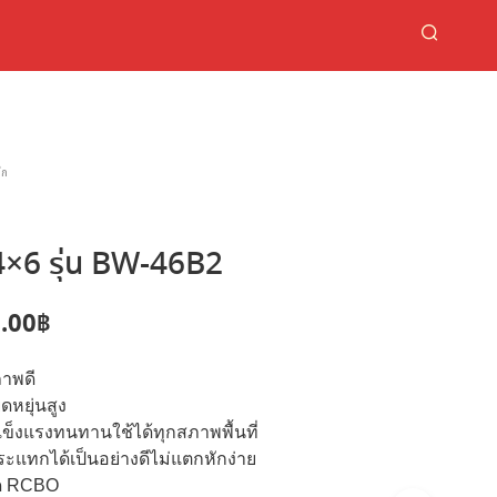
๊ก
4×6 รุ่น BW-46B2
ginal
Current
.00
฿
ce
price
าพดี
:
is:
ดหยุ่นสูง
.00฿.
280.00฿.
็งแรงทนทานใช้ได้ทุกสภาพพื้นที่
แทกได้เป็นอย่างดีไม่แตกหักง่าย
ูด RCBO