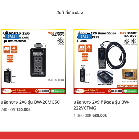
สินค้าที่เกี่ยวข้อง
SALE!
SALE!
บล็อกยาง 2×6 รุ่น BW-26MG50
บล็อกยาง 2×9 ดิจิตอล รุ่น BW-
222VCTMG
Original
Current
240.00
฿
120.00
฿
price
price
Original
Current
1,360.00
฿
680.00
฿
was:
is:
price
price
240.00฿.
120.00฿.
was:
is:
1,360.00฿.
680.00฿.