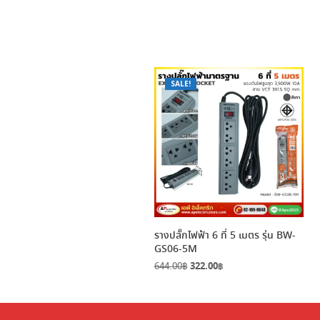
SALE!
รางปลั๊กไฟฟ้า 6 ที่ 5 เมตร รุ่น BW-
GS06-5M
Original
Current
644.00
฿
322.00
฿
price
price
was:
is:
644.00฿.
322.00฿.