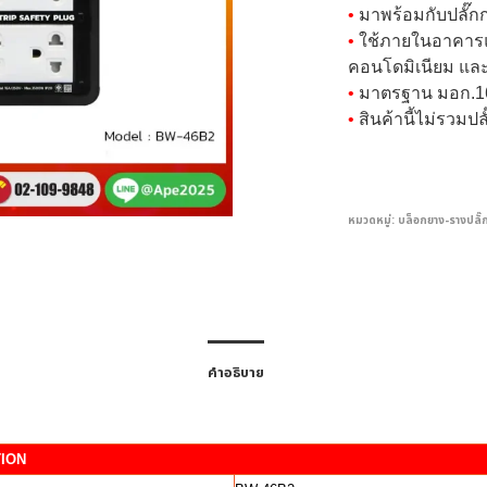
•
มาพร้อมกับปลั๊ก
•
ใช้ภายในอาคารแล
คอนโดมิเนียม และ
•
มาตรฐาน มอก.1
•
สินค้านี้ไม่รวม
หมวดหมู่:
บล็อกยาง-รางปลั๊
คำอธิบาย
TION