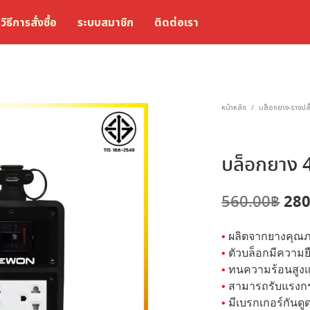
วิธีการสั่งซื้อ
ระบบสมาชิก
ติดต่อเรา
หน้าหลัก
บล็อกยาง-รางปลั
/
บล็อกยาง 
Ori
280
560.00
฿
pri
•
ผลิตจากยางคุณภ
was
•
ตัวบล็อกมีความยื
560
•
ทนความร้อนสูงแข
•
สามารถรับแรงกระ
•
มีเบรกเกอร์กันด