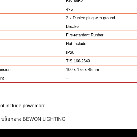
BW-46B2
4×6
2 x Duplex plug with ground
Breaker
Fire-retardant Rubber
Not Include
IP20
TIS.166-2549
ension
100 x 175 x 45mm
–
ght
ot include powercord.
บล็อกยาง BEWON LIGHTING