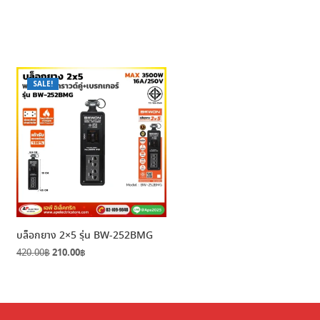
SALE!
บล็อกยาง 2×5 รุ่น BW-252BMG
Original
Current
420.00
฿
210.00
฿
price
price
was:
is:
420.00฿.
210.00฿.