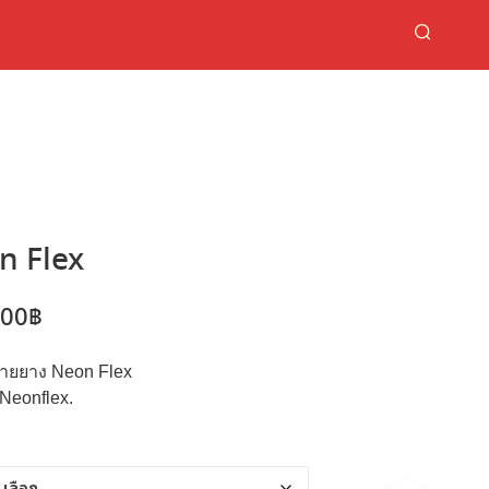
on Flex
Price
.00
฿
range:
ายยาง Neon Flex
2.90฿
 Neonflex.
through
870.00฿