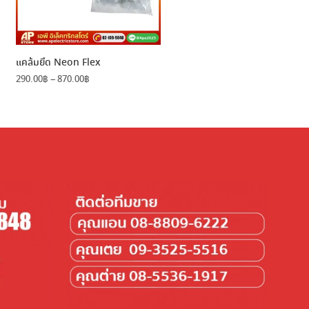
แคล้มยึด Neon Flex
Price
290.00
฿
–
870.00
฿
range:
290.00฿
through
870.00฿