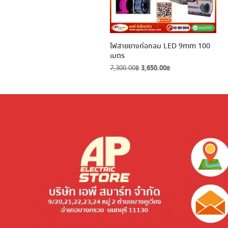
ไฟสายยางท่อกลม LED 9mm 100
เมตร
Original
Current
7,300.00
฿
3,650.00
฿
price
price
was:
is:
7,300.00฿.
3,650.00฿.