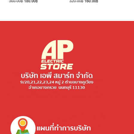
Original
Current
Original
Current
360.00
฿
180.00
฿
320.00
฿
160.00
฿
price
price
price
price
was:
is:
was:
is:
360.00฿.
180.00฿.
320.00฿.
160.00฿.