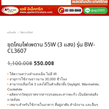
หน้าหลัก
ไฟดาวน์ไลท์
/
ชุดโคมไฟเพดาน 55W (3 แสง) รุ่น BW-
CL3607
Original
Current
550.00
฿
1,100.00
฿
price
price
•
ให้ความสว่างลำแสงเย็น ไม่มี IR
was:
is:
•
อายุการใช้งานยาวนาน 30,000 ชั่วโมง
•
สามารถเลือกไฟ 3 แสงได้ในตัวเดียวทั้ง Daylight, Warmwhite,
1,100.00฿.
550.00฿.
Coolwhite
•
ผลิตจากวัสดุปราศจากสารปรอทและสารตะกั่ว เป็นมิตรต่อสิ่ง
แวดล้อม
•
เหมาะสำหรับใช้ภายในอาคาร ที่อยู่อาศัย สำนักงาน และอื่นๆ