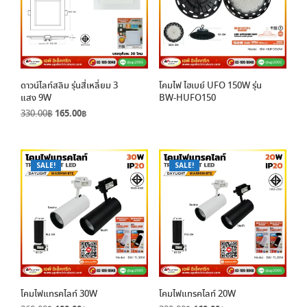
ดาวน์ไลท์สลิม รุ่นสี่เหลี่ยม 3
โคมไฟ ไฮเบย์ UFO 150W รุ่น
แสง 9W
BW-HUFO150
Original
Current
330.00
฿
165.00
฿
price
price
was:
is:
330.00฿.
165.00฿.
SALE!
SALE!
โคมไฟแทรคไลท์ 30W
โคมไฟแทรคไลท์ 20W