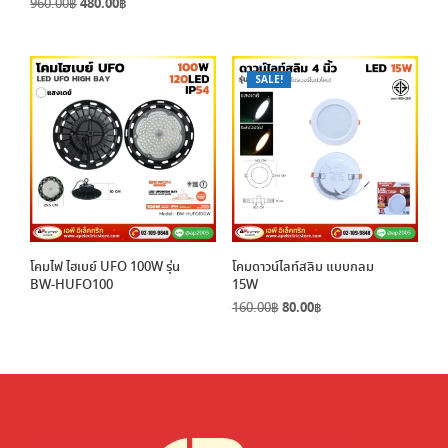
Original
Current
960.00
฿
480.00
฿
price
price
price
price
was:
is:
was:
is:
320.00฿.
160.00฿.
960.00฿.
480.00฿.
SALE!
โคมไฟ ไฮเบย์ UFO 100W รุ่น
โคมดาวน์ไลท์สลิม แบบกลม
BW-HUFO100
15W
Original
Current
160.00
฿
80.00
฿
price
price
was:
is:
160.00฿.
80.00฿.