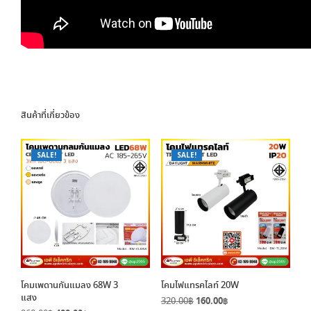
สินค้าที่เกี่ยวข้อง
SALE!
SALE!
โคมเพดานกันแมลง 68W 3
โคมไฟแทรคไลท์ 20W
แสง
Original
Current
320.00
฿
160.00
฿