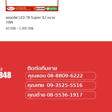
หลอดไฟ LED T8 Super X2 ขนาด
10W
Price
60.00
฿
–
5,400.00
฿
range:
60.00฿
through
5,400.00฿