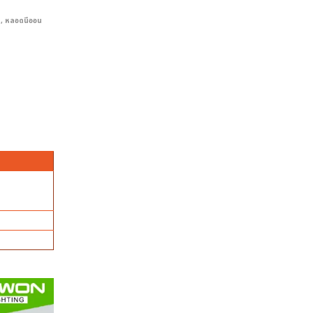
น
,
หลอดนีออน