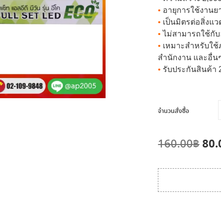
•
อายุการใช้งานยา
•
เป็นมิตรต่อสิ่ง
•
ไม่สามารถใช้กับอ
•
เหมาะสำหรับใช้ภ
สำนักงาน และอื่น
•
รับประกันสินค้า 2
จำนวนสั่งซื้อ
Ori
80.
160.00
฿
pri
was
160