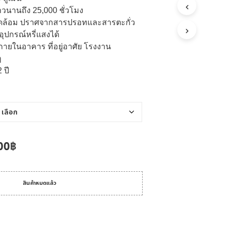
6,000.00฿
วนานถึง 25,000 ชั่วโมง
แวดล้อม ปราศจากสารปรอทและสารตะกั่ว
ุปกรณ์หรี่แสงได้
ายในอาคาร ที่อยู่อาศัย โรงงาน
ๆ
 ปี
ginal
Current
00
฿
ce
price
:
is:
สินค้าหมดแล้ว
.00฿.
80.00฿.