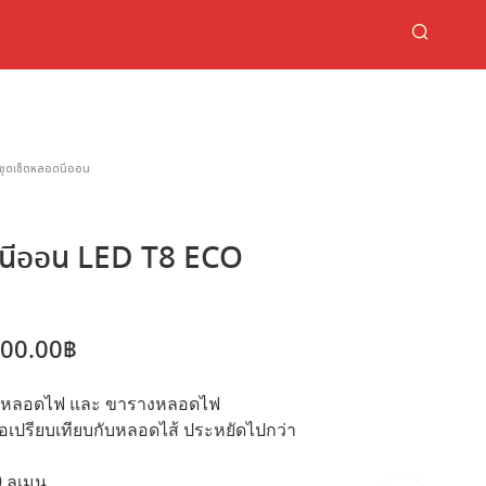
ชุดเซ็ตหลอดนีออน
นีออน LED T8 ECO
Price
000.00
฿
range:
้วยหลอดไฟ และ ขารางหลอดไฟ
80.00฿
ื่อเปรียบเทียบกับหลอดไส้ ประหยัดไปกว่า
through
 ลูเมน